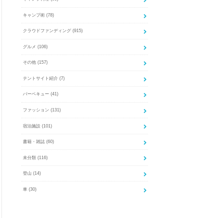
キャンプ術
(78)
クラウドファンディング
(915)
グルメ
(106)
その他
(157)
テントサイト紹介
(7)
バーベキュー
(41)
ファッション
(131)
宿泊施設
(101)
書籍・雑誌
(60)
未分類
(116)
登山
(14)
車
(30)