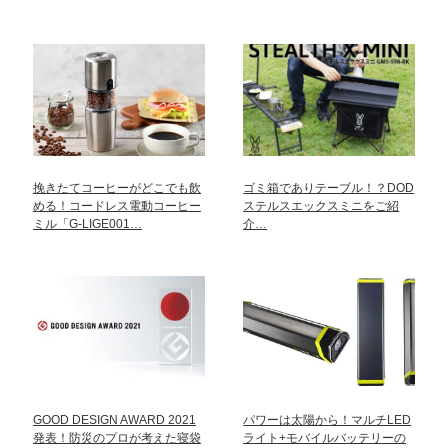
挽きたてコーヒーがどこでも飲
ゴミ箱でありテーブル！？DOD
める！コードレス電動コーヒー
ステルスエックスミニをご紹
ミル「G-LIGE001…
介…
GOOD DESIGN AWARD 2021
パワーは太陽から！マルチLED
発表！防災のプロが考えた寝袋
ライト+モバイルバッテリーの