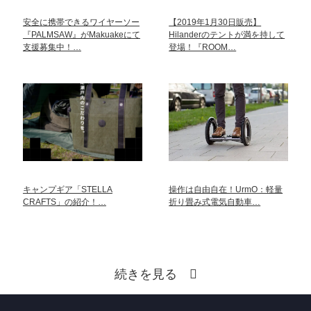
安全に携帯できるワイヤーソー
【2019年1月30日販売】
『PALMSAW』がMakuakeにて
Hilanderのテントが満を持して
支援募集中！…
登場！『ROOM…
キャンプギア「STELLA
操作は自由自在！UrmO：軽量
CRAFTS」の紹介！…
折り畳み式電気自動車…
続きを見る