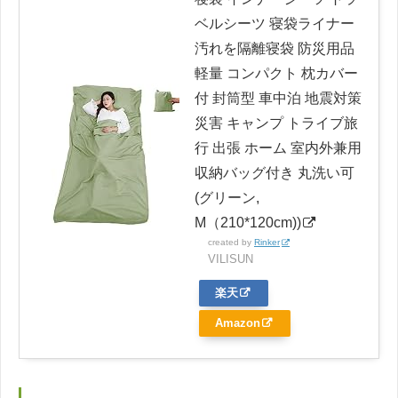
ベルシーツ 寝袋ライナー
汚れを隔離寝袋 防災用品
軽量 コンパクト 枕カバー
付 封筒型 車中泊 地震対策
災害 キャンプ トライブ旅
行 出張 ホーム 室内外兼用
収納バッグ付き 丸洗い可
(グリーン,
M（210*120cm))
created by
Rinker
VILISUN
楽天
Amazon