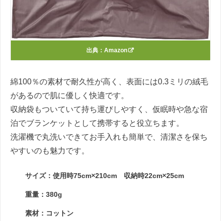
出典：
Amazon
綿100％の素材で耐久性が高く、表面には0.3ミリの絨毛
があるので肌に優しく快適です。
収納袋もついていて持ち運びしやすく、仮眠時や急な宿
泊でブランケットとして携帯すると役立ちます。
洗濯機で丸洗いできてお手入れも簡単で、清潔さを保ち
やすいのも魅力です。
サイズ：使用時75cm×210cm 収納時22cm×25cm
重量：380g
素材：コットン