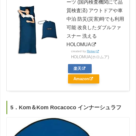
ーツ (国内検査機関にて品
質検査済) アウトドアや車
中泊 防災(災害)時でも利用
可能 改良したダブルファ
スナー 洗える
HOLOMUA
created by
Rinker
HOLOMUA(ホロムア)
楽天
Amazon
5．Kom＆Kom Rocacoco インナーシュラフ