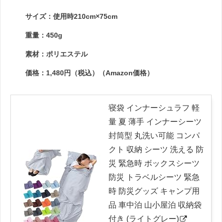
サイズ：使用時210cm×75cm
重量：450g
素材：ポリエステル
価格：1,480円（税込）（Amazon価格）
寝袋 インナーシュラフ 軽
量 夏 薄手 インナーシーツ
封筒型 丸洗い可能 コンパ
クト 収納 シーツ 洗える 防
災 緊急時 ボックスシーツ
防災 トラベルシーツ 緊急
時 防災グッズ キャンプ用
品 車中泊 山小屋泊 収納袋
付き (ライトグレー)