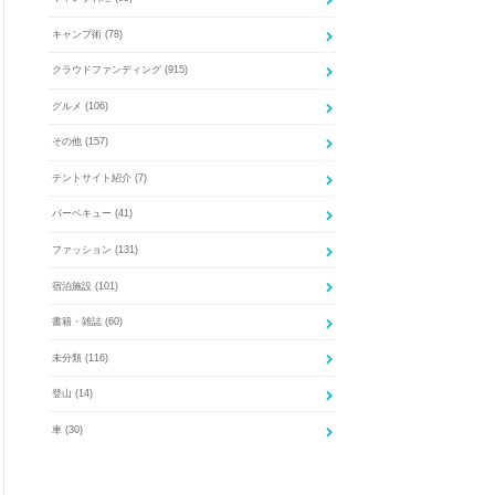
キャンプ術
(78)
クラウドファンディング
(915)
グルメ
(106)
その他
(157)
テントサイト紹介
(7)
バーベキュー
(41)
ファッション
(131)
宿泊施設
(101)
書籍・雑誌
(60)
未分類
(116)
登山
(14)
車
(30)