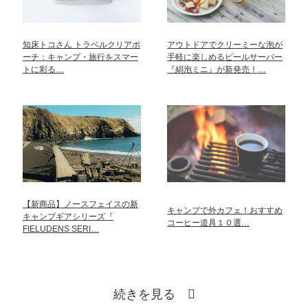
知床トコさん トラベルクリアポ
アウトドアでクリーミーな泡が
ーチ：キャンプ・旅行をスマー
手軽に楽しめるビールサーバー
トに彩る…
『絹泡ミニ』が新発売！…
【新商品】ノースフェイスの新
キャンプで外カフェ！おすすめ
キャンプギアシリーズ『
コーヒー道具１０選…
FIELUDENS SERI…
続きを見る