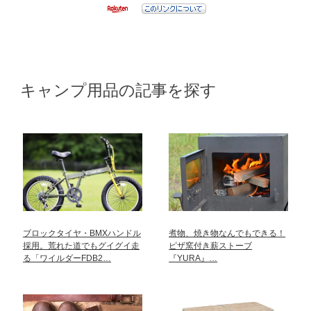
キャンプ用品の記事を探す
ブロックタイヤ・BMXハンドル
煮物、焼き物なんでもできる！
採用。荒れた道でもグイグイ走
ピザ窯付き薪ストーブ
る「ワイルダーFDB2…
『YURA』…