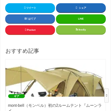
ツイート
シェア
はてブ
LINE
feedly
Pocket
おすすめ記事
ギア
mont-bell（モンベル）初の2ルームテント『ムーンラ
イ