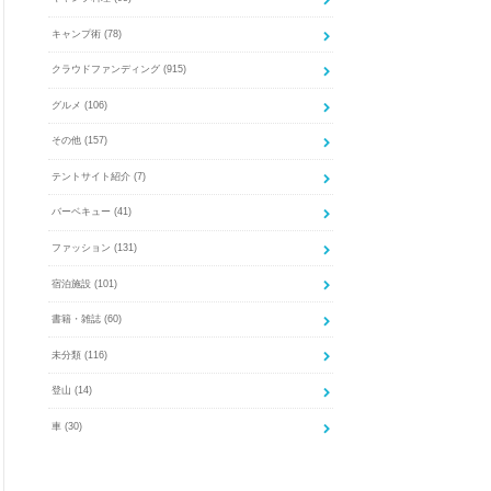
キャンプ術
(78)
クラウドファンディング
(915)
グルメ
(106)
その他
(157)
テントサイト紹介
(7)
バーベキュー
(41)
ファッション
(131)
宿泊施設
(101)
書籍・雑誌
(60)
未分類
(116)
登山
(14)
車
(30)