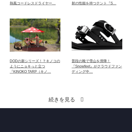
熱風コードレスドライヤー…
射の性能を持つテント『S…
DODの新シリーズ！？キノコの
普段の靴で雪山を滑降！
ようにニョキっと立つ
『Snowfeet』がクラウドファン
『KINOKO TARP（キノ…
ディング中…
続きを見る