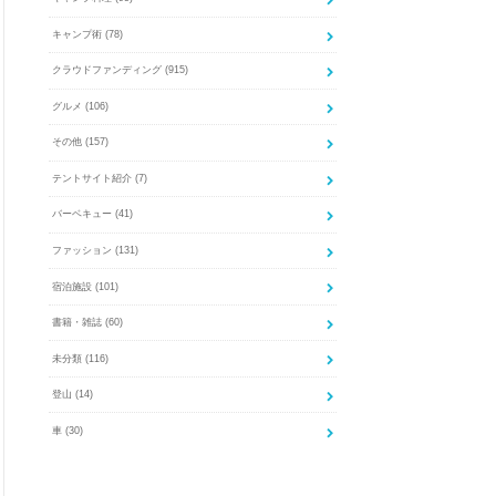
キャンプ術
(78)
クラウドファンディング
(915)
グルメ
(106)
その他
(157)
テントサイト紹介
(7)
バーベキュー
(41)
ファッション
(131)
宿泊施設
(101)
書籍・雑誌
(60)
未分類
(116)
登山
(14)
車
(30)