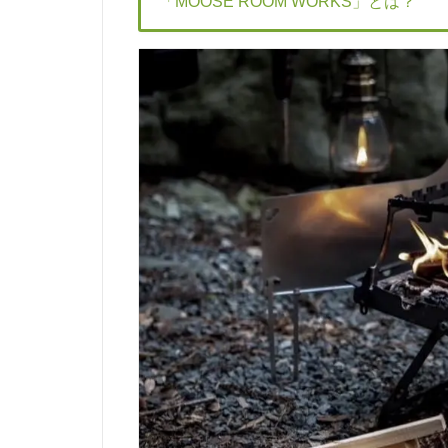
「MOOSE ROOM WORKS」とは？