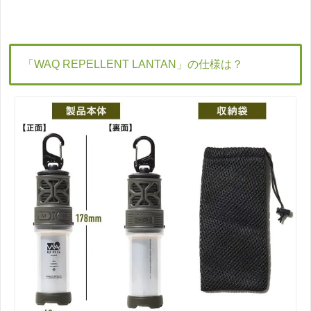
「WAQ REPELLENT LANTAN」の仕様は？