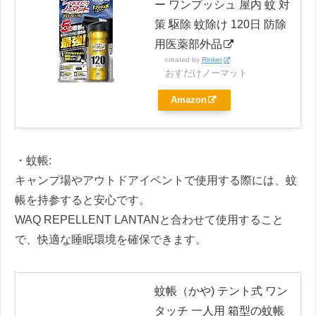
ー ワンプッシュ 屋内 蚊 対
策 駆除 蚊除け 120日 防除
用医薬部外品
created by
Rinker
おすだけノーマット
Amazon
・蚊帳:
キャンプ場やアウトドアイベントで使用する際には、蚊
帳を持参すると安心です。
WAQ REPELLENT LANTANと合わせて使用すること
で、快適な睡眠環境を確保できます。
蚊帳（かや) テント式 ワン
タッチ 一人用 箱型の蚊帳