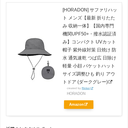
[HORADON] サファリハッ
ト メンズ【最新 折りたた
み 収納一体】【国内専門
機関UPF50+・撥水認証済
み】コンパクト UVカット
帽子 紫外線対策 日焼け 防
水 通気速乾 つば広 日除け
軽量 小顔 バケットハット
サイズ調整ひも 釣り アウ
トドア (ダークグレー)
created by
Rinker
HORADON
Amazon