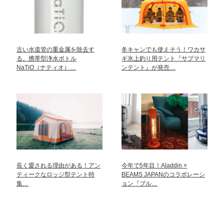
古い水道管の重金属を除去す
冬キャンでも使えそう！ワカサ
る。携帯型浄水ボトル
ギ氷上釣り用テント『サブマリ
NaTiO（ナティオ）…
ンテント』が発売…
長く愛される理由がある！アン
今年で5年目！Aladdin ×
ティークなロッジ型テント特
BEAMS JAPANのコラボレーシ
集…
ョン『ブル…