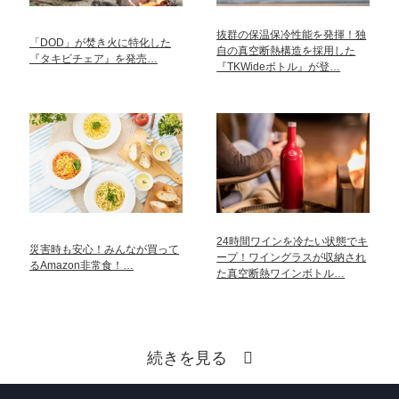
抜群の保温保冷性能を発揮！独
「DOD」が焚き火に特化した
自の真空断熱構造を採用した
『タキビチェア』を発売…
『TKWideボトル』が登…
24時間ワインを冷たい状態でキ
災害時も安心！みんなが買って
ープ！ワイングラスが収納され
るAmazon非常食！…
た真空断熱ワインボトル…
続きを見る