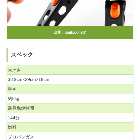
出典：
ignik.com
スペック
大きさ
38.9cm×29cm×18cm
重さ
約5kg
最長燃焼時間
144分
燃料
プロパンガス