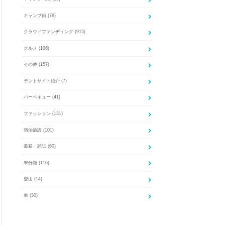
キャンプ術
(78)
クラウドファンディング
(915)
グルメ
(106)
その他
(157)
テントサイト紹介
(7)
バーベキュー
(41)
ファッション
(131)
宿泊施設
(101)
書籍・雑誌
(60)
未分類
(116)
登山
(14)
車
(30)