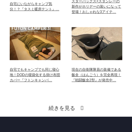
スターバックス×スタンレーの
自宅にいながらキャンプ気
新作がホリデーの装いになって
分！？『タスミ暖房テント』…
登場！おしゃれな3アイテ…
自宅でもキャンプでも同じ寝心
現在の自衛隊隊員の装備である
地！DODの寝袋化する掛け布団
飯盒（はんごう）を完全再現！
カバー『フトンキャンパ…
『戦闘飯盒2型』が発売中…
続きを見る