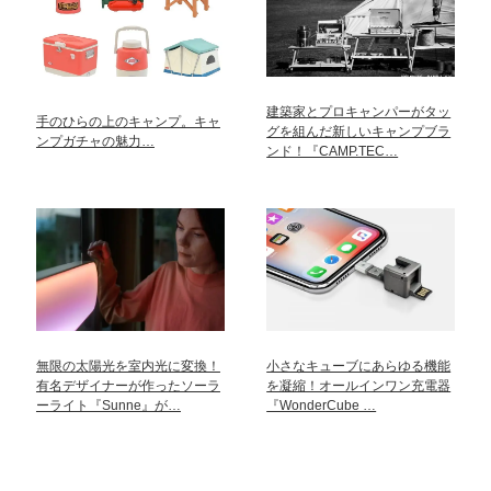
建築家とプロキャンパーがタッ
手のひらの上のキャンプ。キャ
グを組んだ新しいキャンプブラ
ンプガチャの魅力…
ンド！『CAMP.TEC…
無限の太陽光を室内光に変換！
小さなキューブにあらゆる機能
有名デザイナーが作ったソーラ
を凝縮！オールインワン充電器
ーライト『Sunne』が…
『WonderCube …