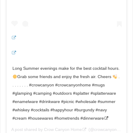
Long Summer evenings make for the best cocktail hours.
Grab some friends and enjoy the fresh air. Cheers
.
. . . . . . . #crowcanyon #crowcanyonhome #mugs
#glamping #camping #outdoors #splatter #splatterware
#enamelware #drinkware #picnic #wholesale #summer
#whiskey #cocktails #happyhour #burgundy #navy
#cream #housewares #hometrends #dinnerware
A post shared by
Crow Canyon Home
(@crowcanyonhome) on