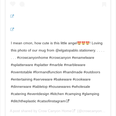
I mean cmon, how cute is this little angel
! Loving
this photo of our mug from @elgatopablo.stationery. . . . .
. . . #crowcanyonhome #crowcanyon #enamelware
#splatterware #splatter #marble #marbleware
#oventotable #formandfunction #handmade #outdoors
#entertaining #serveware #bakeware #cookware
#dinnerware #tabletop #housewares #wholesale
#catering #eventdesign #kitchen #camping #glamping
#ditchtheplastic #catsofinstagram
A post shared by
Crow Canyon Home
(@crowcanyonhome) on