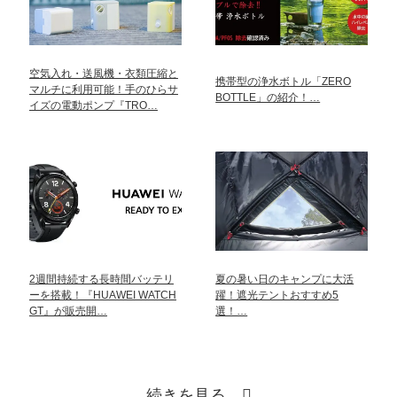
空気入れ・送風機・衣類圧縮と
携帯型の浄水ボトル「ZERO
マルチに利用可能！手のひらサ
BOTTLE」の紹介！…
イズの電動ポンプ『TRO…
2週間持続する長時間バッテリ
夏の暑い日のキャンプに大活
ーを搭載！『HUAWEI WATCH
躍！遮光テントおすすめ5
GT』が販売開…
選！…
続きを見る