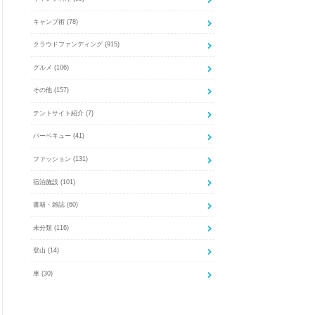
キャンプ術
(78)
クラウドファンディング
(915)
グルメ
(106)
その他
(157)
テントサイト紹介
(7)
バーベキュー
(41)
ファッション
(131)
宿泊施設
(101)
書籍・雑誌
(60)
未分類
(116)
登山
(14)
車
(30)