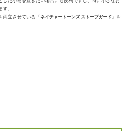
とした小物を置きたい場合にも便利ですし、特に小さなお
ます。
を両立させている『
ネイチャートーンズ ストーブガード
』を