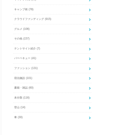
キャンプ術
(78)
クラウドファンディング
(915)
グルメ
(106)
その他
(157)
テントサイト紹介
(7)
バーベキュー
(41)
ファッション
(131)
宿泊施設
(101)
書籍・雑誌
(60)
未分類
(116)
登山
(14)
車
(30)