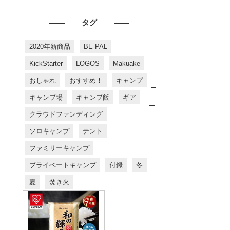
タグ
2020年新商品
BE-PAL
KickStarter
LOGOS
Makuake
おしゃれ
おすすめ！
キャンプ
お
す
キャンプ場
キャンプ飯
ギア
す
め
クラウドファンディング
商
品
ソロキャンプ
テント
ファミリーキャンプ
プライベートキャンプ
付録
冬
夏
焚き火