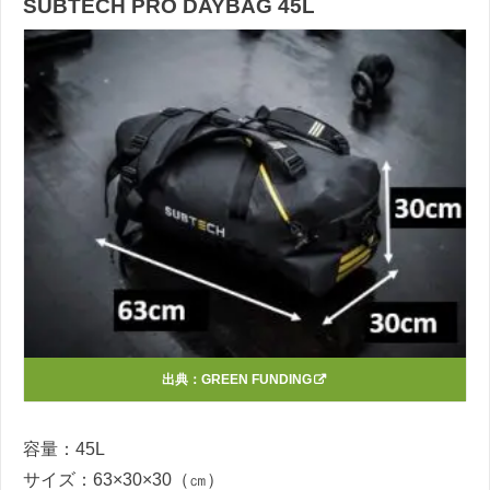
SUBTECH PRO DAYBAG 45L
出典：
GREEN FUNDING
容量：45L
サイズ：63×30×30（㎝）