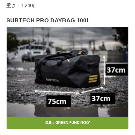
重さ：1,240g
SUBTECH PRO DAYBAG 100L
出典：
GREEN FUNDING