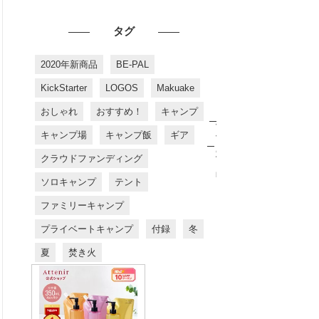
タグ
2020年新商品
BE-PAL
KickStarter
LOGOS
Makuake
おしゃれ
おすすめ！
キャンプ
お
す
キャンプ場
キャンプ飯
ギア
す
め
クラウドファンディング
商
品
ソロキャンプ
テント
ファミリーキャンプ
プライベートキャンプ
付録
冬
夏
焚き火