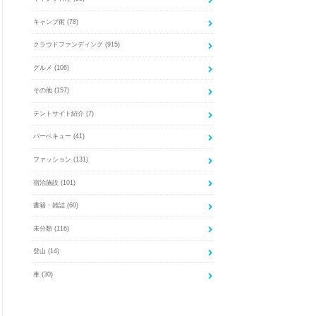
キャンプ術
(78)
クラウドファンディング
(915)
グルメ
(106)
その他
(157)
テントサイト紹介
(7)
バーベキュー
(41)
ファッション
(131)
宿泊施設
(101)
書籍・雑誌
(60)
未分類
(116)
登山
(14)
車
(30)