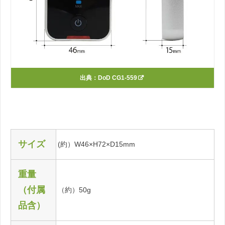
出典：
DoD CG1-559
サイズ
(約）W46×H72×D15mm
重量
（付属
（約）50g
品含）