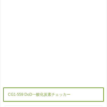
CG1-559 DoD一酸化炭素チェッカー