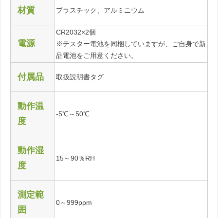
材質
プラスチック、アルミニウム
CR2032×2個
電源
※テスター電池を同梱していますが、ご自身で新
品電池をご用意ください。
付属品
取扱説明書タグ
動作温
-5℃～50℃
度
動作湿
15～90％RH
度
測定範
0～999ppm
囲