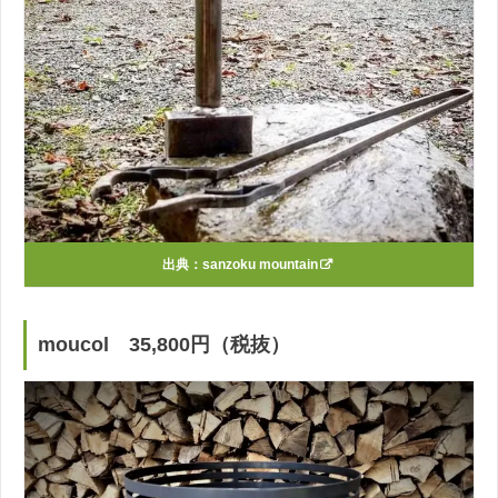
出典：
sanzoku mountain
moucol 35,800円（税抜）