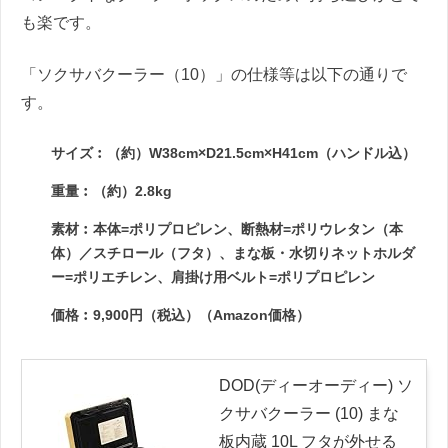
も楽です。
「ソクサバクーラー（10）」の仕様等は以下の通りで
す。
サイズ︰（約）W38cm×D21.5cm×H41cm（ハンドル込）
重量︰（約）2.8kg
素材︰本体=ポリプロピレン、断熱材=ポリウレタン（本
体）／スチロール（フタ）、まな板・水切りネットホルダ
ー=ポリエチレン、肩掛け用ベルト=ポリプロピレン
価格︰9,900円（税込）（Amazon価格）
DOD(ディーオーディー) ソ
クサバクーラー (10) まな
板内蔵 10L フタが外せる