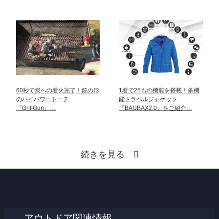
60秒で炭への着火完了！銃の形
1着で25もの機能を搭載！多機
のハイパワートーチ
能トラベルジャケット
『GrillGun』…
『BAUBAX2.0』をご紹介…
続きを見る
アウトドア関連情報