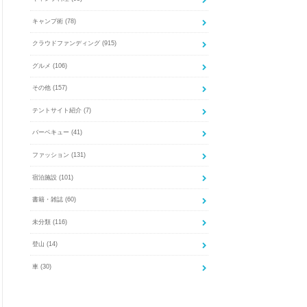
キャンプ術
(78)
クラウドファンディング
(915)
グルメ
(106)
その他
(157)
テントサイト紹介
(7)
バーベキュー
(41)
ファッション
(131)
宿泊施設
(101)
書籍・雑誌
(60)
未分類
(116)
登山
(14)
車
(30)