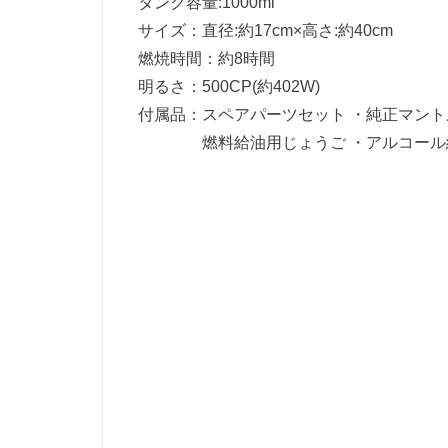
タンク容量:1000ml
サイズ：直径:約17cm×高さ:約40cm
燃焼時間：約8時間
明るさ：500CP(約402W)
付属品：スペアパーツセット ・純正マントル 
燃料給油用じょうご ・アルコール給油