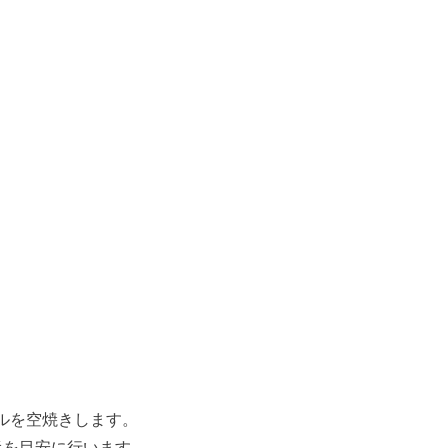
ルを空焼きします。
半を目安に行います。