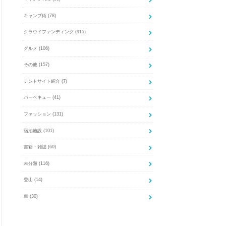
キャンプ術
(78)
クラウドファンディング
(915)
グルメ
(106)
その他
(157)
テントサイト紹介
(7)
バーベキュー
(41)
ファッション
(131)
宿泊施設
(101)
書籍・雑誌
(60)
未分類
(116)
登山
(14)
車
(30)