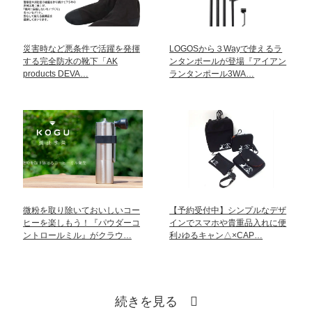
災害時など悪条件で活躍を発揮
LOGOSから３Wayで使えるラ
する完全防水の靴下「AK
ンタンポールが登場『アイアン
products DEVA…
ランタンポール3WA…
微粉を取り除いておいしいコー
【予約受付中】シンプルなデザ
ヒーを楽しもう！『パウダーコ
インでスマホや貴重品入れに便
ントロールミル』がクラウ…
利♪ゆるキャン△×CAP…
続きを見る