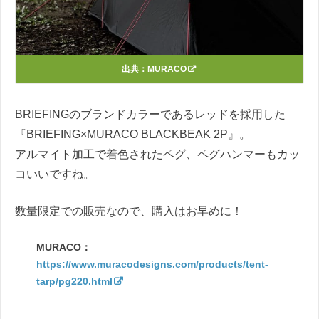
出典：
MURACO
BRIEFINGのブランドカラーであるレッドを採用した
『BRIEFING×MURACO BLACKBEAK 2P』。
アルマイト加工で着色されたペグ、ペグハンマーもカッ
コいいですね。
数量限定での販売なので、購入はお早めに！
MURACO：
https://www.muracodesigns.com/products/tent-
tarp/pg220.html