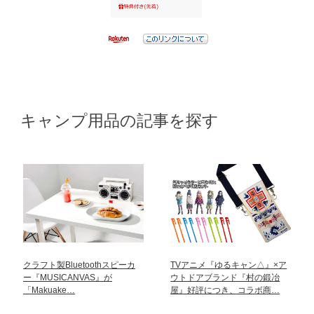
キャンプ用品の記事を探す
クラフト製Bluetoothスピーカ
TVアニメ『ゆるキャン△』×ア
ー『MUSICANVAS』が
ウトドアブランド『村の鍛冶
「Makuake…
屋』好評につき、コラボ商…