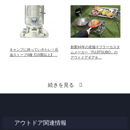
創業94年の老舗マフラーカスタ
キャンプに持っていきたい！石
ムメーカー「FUJITSUBO」の
油ストーブ4種【10畳以上】…
アウトドアギアを…
続きを見る
アウトドア関連情報