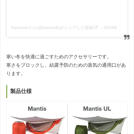
Kammokさん(@kammok)がシェアした投稿
–
2019年 2月月22日午後8時32分PST
寒い冬を快適に過ごすためのアクセサリーです。
寒さをブロックし、結露予防のための蒸気の通用口があ
ります。
製品仕様