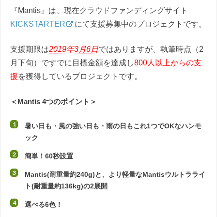
『Mantis』は、現在クラウドファンディングサイト
KICKSTARTER
にて支援募集中のプロジェクトです。
支援期限は
2019年3月6日
ではありますが、執筆時点（2
月下旬）ですでに目標金額を達成し
800人以上からの支
援
を獲得しているプロジェクトです。
＜Mantis 4つのポイント＞
暑い日も・風の強い日も・雨の日もこれ1つでOKなハンモ
ック
簡単！60秒設置
Mantis(耐重量約240g)と、より軽量なMantisウルトラライ
ト(耐重量約136kg)の2展開
選べる6色！