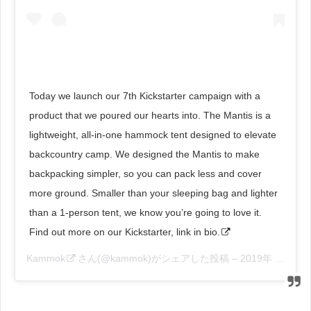
Today we launch our 7th Kickstarter campaign with a
product that we poured our hearts into. The Mantis is a
lightweight, all-in-one hammock tent designed to elevate
backcountry camp. We designed the Mantis to make
backpacking simpler, so you can pack less and cover
more ground. Smaller than your sleeping bag and lighter
than a 1-person tent, we know you’re going to love it.
Find out more on our Kickstarter, link in bio.
Kammok
さん(@kammok)がシェアした投稿 –
2019年 2月月12日午前8時05分PST