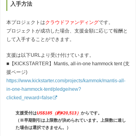
入手方法
本プロジェクトは
クラウドファンディング
です。
プロジェクトが成功した場合、支援金額に応じて報酬と
して入手することができます。
支援は以下URLより受け付けています。
■【KICKSTARTER】Mantis, all-in-one hammock tent (支
援ページ)
https://www.kickstarter.com/projects/kammok/mantis-all-
in-one-hammock-tent/pledge/new?
clicked_reward=false
支援受付は
US$185（約¥20,513）
からです。
（※早期割引は上限数が決められています。上限数に達し
た場合は選択できません。）