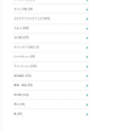
キャンプ術
(78)
クラウドファンディング
(915)
グルメ
(106)
その他
(157)
テントサイト紹介
(7)
バーベキュー
(41)
ファッション
(131)
宿泊施設
(101)
書籍・雑誌
(60)
未分類
(116)
登山
(14)
車
(30)