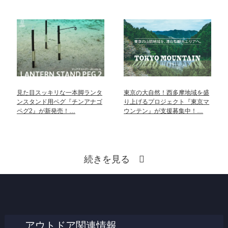
見た目スッキリな一本脚ランタ
東京の大自然！西多摩地域を盛
ンスタンド用ペグ『チンアナゴ
り上げるプロジェクト『東京マ
ペグ2』が新発売！…
ウンテン』が支援募集中！…
続きを見る
アウトドア関連情報