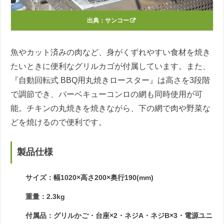
出典：
サンコー
魚やカット済みの肉など、身がくずれやすい食材を焼き
たいときに便利なグリルカゴが付属しています。また、
『自動回転式 BBQ用丸焼きロースター』は高さを3段階
で調節でき、バーベキューコンロの網も同時使用が可
能。チキンの丸焼きを焼きながら、下の網で肉や野菜な
どを焼けるので便利です。
製品仕様
サイズ：幅1020×高さ200×奥行190(mm)
重量：2.3kg
付属品：グリルかご・台座×2・ネジA・ネジB×3・電源ユニ