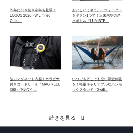
昨年に引き続き今年も登場！
おいしいミネラル・ウォーター
LOGOS 2020 FW Limited
をボタン1つで！近未来型の浄
Colle…
水ボトル『LUMISTR…
強力マグネット内臓！カラビナ
いつでもどこでも空中浮遊体験
付きコードリール『MAG REEL
を！軽量キャリアブルなハンモ
360』予約受付…
ックスタンド『Swift…
続きを見る