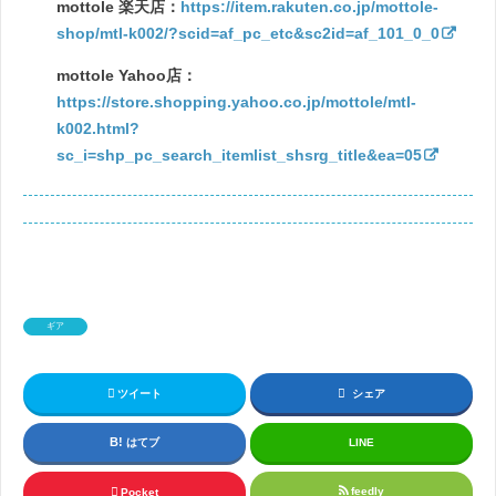
mottole 楽天店：
https://item.rakuten.co.jp/mottole-
shop/mtl-k002/?scid=af_pc_etc&sc2id=af_101_0_0
mottole Yahoo店：
https://store.shopping.yahoo.co.jp/mottole/mtl-
k002.html?
sc_i=shp_pc_search_itemlist_shsrg_title&ea=05
ギア
ツイート
シェア
はてブ
LINE
feedly
Pocket