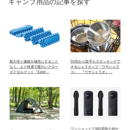
キャンプ用品の記事を探す
耐久性と価格を犠牲にすること
DODから取手もスタッキングで
なく、より快適で暖かいクロー
きるシェラカップ『ウサシェラ
ズドセルマット『Expe…
コ』、『ウサシェラオ』…
ワンショットで360度静止画や