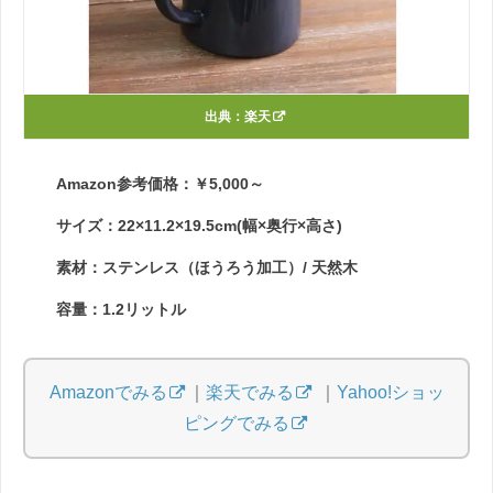
出典：
楽天
Amazon参考価格：￥5,000～
サイズ：22×11.2×19.5cm(幅×奥行×高さ)
素材：ステンレス（ほうろう加工）/ 天然木
容量：1.2リットル
Amazonでみる
｜
楽天でみる
｜
Yahoo!ショッ
ピングでみる