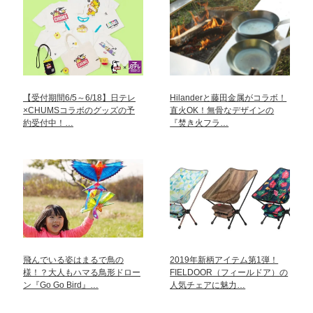
【受付期間6/5～6/18】日テレ
Hilanderと藤田金属がコラボ！
×CHUMSコラボのグッズの予
直火OK！無骨なデザインの
約受付中！…
『焚き火フラ…
飛んでいる姿はまるで鳥の
2019年新柄アイテム第1弾！
様！？大人もハマる鳥形ドロー
FIELDOOR（フィールドア）の
ン『Go Go Bird』…
人気チェアに魅力…