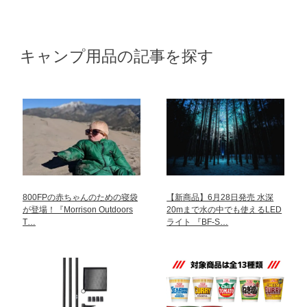
キャンプ用品の記事を探す
800FPの赤ちゃんのための寝袋
【新商品】6月28日発売 水深
が登場！『Morrison Outdoors
20mまで水の中でも使えるLED
T…
ライト 『BF-S…