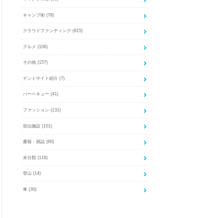
キャンプ術
(78)
クラウドファンディング
(915)
グルメ
(106)
その他
(157)
テントサイト紹介
(7)
バーベキュー
(41)
ファッション
(131)
宿泊施設
(101)
書籍・雑誌
(60)
未分類
(116)
登山
(14)
車
(30)