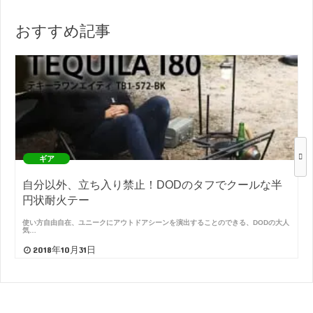
おすすめ記事
ギア
自分以外、立ち入り禁止！DODのタフでクールな半
円状耐火テー
使い方自由自在、ユニークにアウトドアシーンを演出することのできる、DODの大人
気…
2018年10月31日