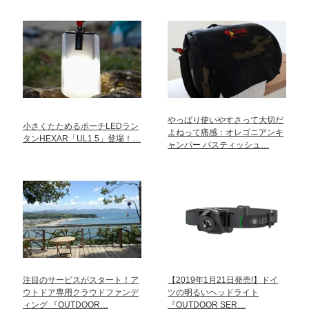
やっぱり使いやすさって大切だ
小さくたためるポーチLEDラン
よねって痛感：オレゴニアンキ
タンHEXAR「UL1.5」登場！…
ャンパー バスティッシュ…
注目のサービスがスタート！ア
【2019年1月21日発売!】ドイ
ウトドア専用クラウドファンデ
ツの明るいヘッドライト
ィング 『OUTDOOR…
『OUTDOOR SER…