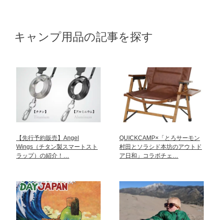
キャンプ用品の記事を探す
【先行予約販売】Angel
QUICKCAMP×「とろサーモン
Wings（チタン製スマートスト
村田とソラシド本坊のアウトド
ラップ）の紹介！…
ア日和」コラボチェ…