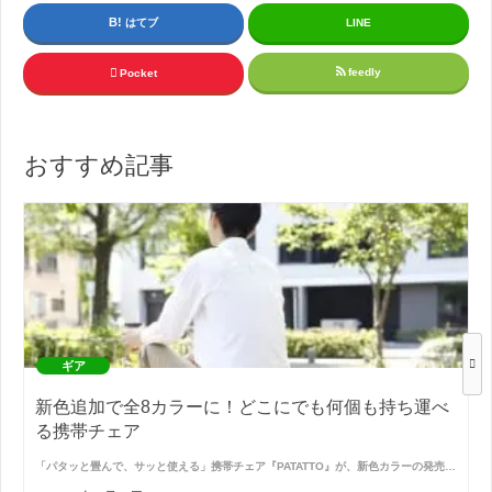
はてブ
LINE
feedly
Pocket
おすすめ記事
ギア
新色追加で全8カラーに！どこにでも何個も持ち運べ
る携帯チェア
「パタッと畳んで、サッと使える」携帯チェア『PATATTO』が、新色カラーの発売…