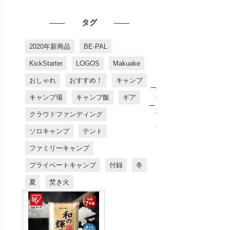
タグ
2020年新商品
BE-PAL
KickStarter
LOGOS
Makuake
おしゃれ
おすすめ！
キャンプ
お
す
キャンプ場
キャンプ飯
ギア
す
め
クラウドファンディング
商
品
ソロキャンプ
テント
ファミリーキャンプ
プライベートキャンプ
付録
冬
夏
焚き火