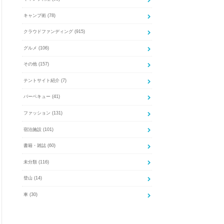
キャンプ術
(78)
クラウドファンディング
(915)
グルメ
(106)
その他
(157)
テントサイト紹介
(7)
バーベキュー
(41)
ファッション
(131)
宿泊施設
(101)
書籍・雑誌
(60)
未分類
(116)
登山
(14)
車
(30)