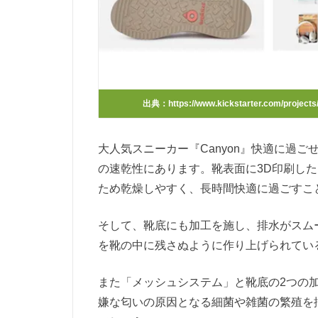
出典：https://www.kickstarter.com/projects/1
大人気スニーカー
『Canyon』
快適に過ご
の速乾性にあります。靴表面に3D印刷し
ため乾燥しやすく、長時間快適に過ごすこ
そして、靴底にも加工を施し、排水がスム
を靴の中に残さぬように作り上げられてい
また「メッシュシステム」と靴底の2つの
嫌な匂いの原因となる細菌や雑菌の繁殖を