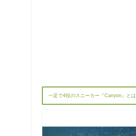
一足で4役のスニーカー
『Canyon』と