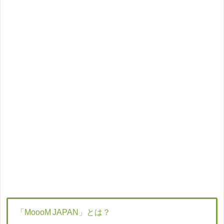
「MoooM JAPAN」とは？