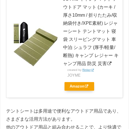
ウトドア マット (カーキ /
厚さ10mm / 折りたたみ/収
納袋付き/XPE素材) レジャ
ーシート テントマット 寝
袋 スリーピングマット 車
中泊 シュラフ (厚手/軽量/
断熱) キャンプ レジャー キ
ャンプ用品 防災 災害
created by
Rinker
JOYME
Amazon
テントシートは多用途で便利なアウトドア用品であり、
さまざまな活用方法があります。
他のアウトドア用品と組み合わせることで、より快適で