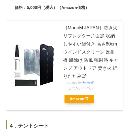
価格：5,000円（税込）（Amazon価格）
［MoooM JAPAN］焚き火
リフレクター片面黒 収納
しやすい袋付き 高さ60cm
ウインドスクリーン 反射
板 風除け 防風 輻射熱 キャ
ンプ アウトドア 焚き火 折
りたたみ
created by
Rinker
モームジャパン
Amazon
4．テントシート