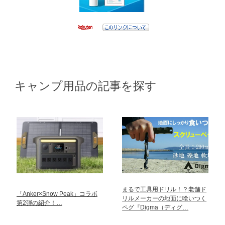
キャンプ用品の記事を探す
まるで工具用ドリル！？老舗ド
「Anker×Snow Peak」コラボ
リルメーカーの地面に喰いつく
第2弾の紹介！…
ペグ『Digma（ディグ…