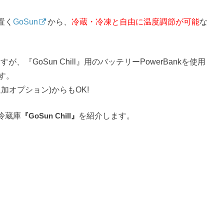
置く
GoSun
から、
冷蔵・冷凍と自由に温度調節が可能
な
『GoSun Chill』用のバッテリーPowerBankを使用
す。
追加オプション)からもOK!
冷蔵庫
『GoSun Chill』
を紹介します。