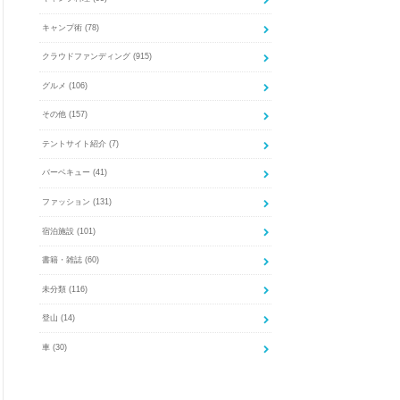
キャンプ術
(78)
クラウドファンディング
(915)
グルメ
(106)
その他
(157)
テントサイト紹介
(7)
バーベキュー
(41)
ファッション
(131)
宿泊施設
(101)
書籍・雑誌
(60)
未分類
(116)
登山
(14)
車
(30)