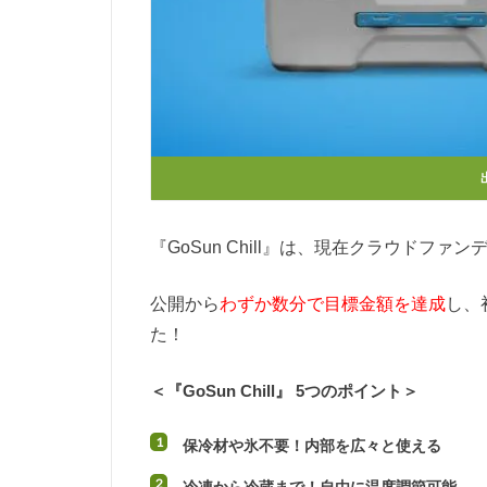
『GoSun Chill』は、現在クラウドファ
公開から
わずか数分で目標金額を達成
し、
た！
＜『GoSun Chill』 5つのポイント＞
保冷材や氷不要！内部を広々と使える