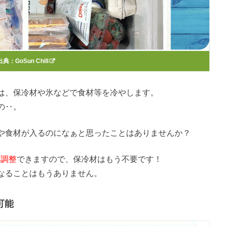
出典：
GoSun Chill
は、保冷材や氷などで食材等を冷やします。
の‥。
や食材が入るのになぁと思ったことはありませんか？
度調整
できますので、保冷材はもう不要です！
なることはもうありません。
可能