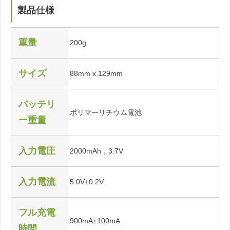
製品仕様
重量
200g
サイズ
88mm x 129mm
バッテリ
ポリマーリチウム電池
ー重量
入力電圧
2000mAh，3.7V
入力電流
5.0V±0.2V
フル充電
900mA±100mA
時間