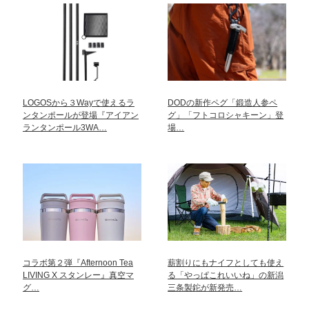
LOGOSから３Wayで使えるラ
DODの新作ペグ「鍛造人参ペ
ンタンポールが登場『アイアン
グ」「フトコロシャキーン」登
ランタンポール3WA…
場…
コラボ第２弾『Afternoon Tea
薪割りにもナイフとしても使え
LIVING X スタンレー』真空マ
る「やっぱこれいいね」の新潟
グ…
三条製鉈が新発売…