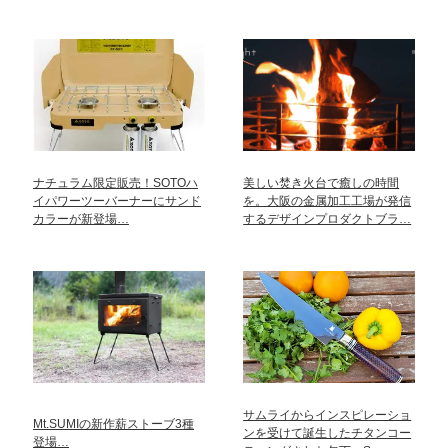
ナチュラム限定販売！SOTOハ
美しい焚き火台で癒しの時間
イパワーツーバーナーにサンド
を。大阪の金属加工工場が発信
カラーが新登場…
するデザインプロダクトブラ…
サムライからインスピレーショ
Mt.SUMIの新作薪ストーブ3種
ンを受けて誕生したチタンコー
登場…