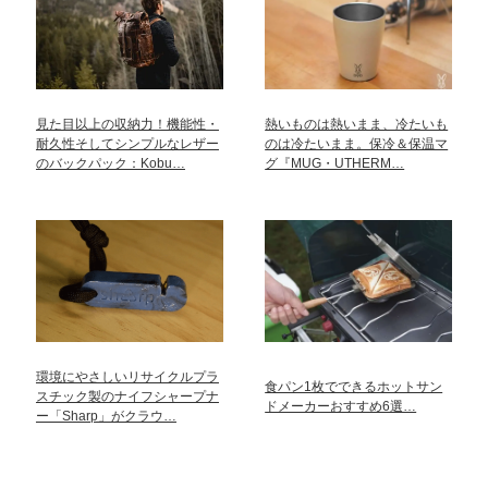
見た目以上の収納力！機能性・
熱いものは熱いまま、冷たいも
耐久性そしてシンプルなレザー
のは冷たいまま。保冷＆保温マ
のバックパック：Kobu…
グ『MUG・UTHERM…
環境にやさしいリサイクルプラ
食パン1枚でできるホットサン
スチック製のナイフシャープナ
ドメーカーおすすめ6選…
ー「Sharp」がクラウ…