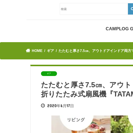
CAMPLOG
HOME
ギア
たたむと厚さ7.5㎝、アウトドアインドア両方で活
ギア
たたむと厚さ7.5㎝、アウ
折りたたみ式扇風機『TATAMU
2020年6月17日