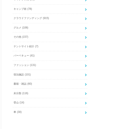
キャンプ術
(78)
クラウドファンディング
(915)
グルメ
(106)
その他
(157)
テントサイト紹介
(7)
バーベキュー
(41)
ファッション
(131)
宿泊施設
(101)
書籍・雑誌
(60)
未分類
(116)
登山
(14)
車
(30)