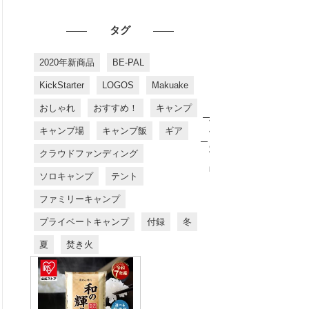
タグ
2020年新商品
BE-PAL
KickStarter
LOGOS
Makuake
おしゃれ
おすすめ！
キャンプ
お
す
キャンプ場
キャンプ飯
ギア
す
め
クラウドファンディング
商
品
ソロキャンプ
テント
ファミリーキャンプ
プライベートキャンプ
付録
冬
夏
焚き火