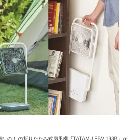
しの折りたたみ式扇風機『TATAMU FBV-193B』が