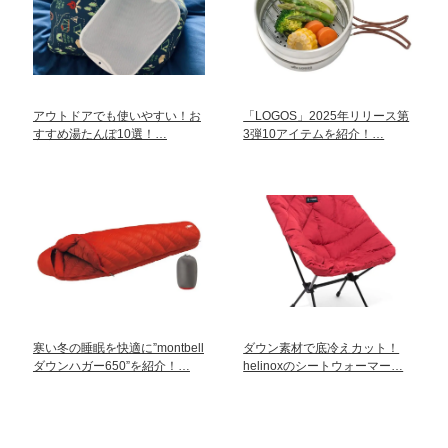
アウトドアでも使いやすい！お
「LOGOS」2025年リリース第
すすめ湯たんぽ10選！…
3弾10アイテムを紹介！…
寒い冬の睡眠を快適に”montbell
ダウン素材で底冷えカット！
ダウンハガー650”を紹介！…
helinoxのシートウォーマー…