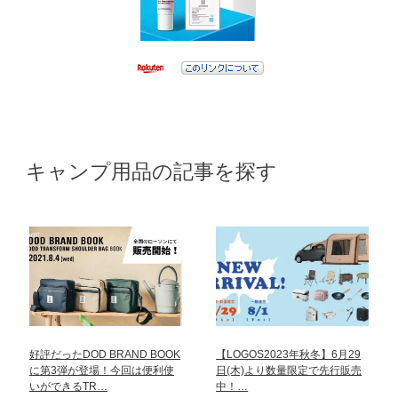
キャンプ用品の記事を探す
好評だったDOD BRAND BOOK
【LOGOS2023年秋冬】6月29
に第3弾が登場！今回は便利使
日(木)より数量限定で先行販売
いができるTR…
中！…