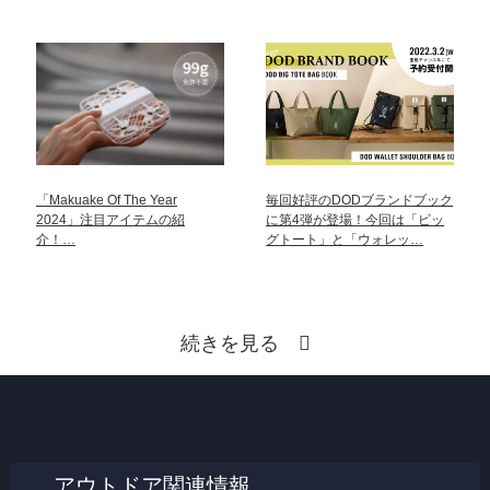
「Makuake Of The Year
毎回好評のDODブランドブック
2024」注目アイテムの紹
に第4弾が登場！今回は「ビッ
介！…
グトート」と「ウォレッ…
続きを見る
アウトドア関連情報