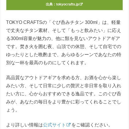
出典：
tokyocrafts.jp
TOKYO CRAFTSの「ぐび呑みチタン 300ml」は、軽量
で丈夫なチタン素材、そして「もっと飲みたい」に応え
る300ml容量が魅力の、他に類を見ないアウトドアギア
です。焚き火を囲む夜、山頂での休憩、そして自宅での
ゆったりとした晩酌まで、あらゆるシーンであなたの特
別な一杯を最高のものにしてくれます。
高品質なアウトドアギアを求める方、お酒を心から楽し
みたい方、そして日常に少しの贅沢と非日常を取り入れ
たい方に、心からおすすめできる逸品です。このぐび呑
みが、あなたの毎日をより豊かに彩ってくれることでし
ょう。
より詳しい情報は
公式サイト
をご確認ください。