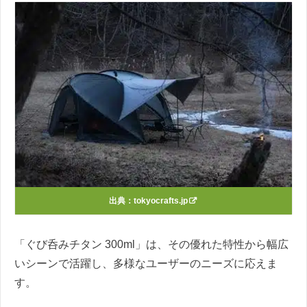
出典：
tokyocrafts.jp
「ぐび呑みチタン 300ml」は、その優れた特性から幅広
いシーンで活躍し、多様なユーザーのニーズに応えま
す。