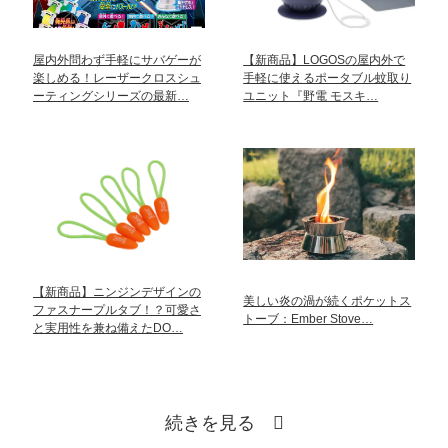
屋内外問わず手軽にサバゲーが
【新商品】LOGOSの屋内外で
楽しめる！レーザークロスシュ
手軽に使えるポータブル蚊取り
ーティングシリーズの最新…
ユニット『野電 モスキ…
【新商品】ニンジンデザインの
美しい炎の渦が続くポケットス
ファスナープルタブ！？可愛さ
トーブ：Ember Stove…
と実用性を兼ね備えたDO…
続きを見る