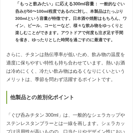
「もっと飲みたい」に応える300ml容量：
一般的なぐい
呑みが50〜100ml程度であるのに対し、本製品はたっぷり
300mlという容量が特徴です。日本酒や焼酎はもちろん、ワ
イン、ビール、コーヒーなど、様々な飲み物をゆっくりと
楽しむことができます。アウトドアで何度も注ぎ足す手間
を省き、ゆったりとした時間を過ごすのに最適です。
さらに、チタンは熱伝導率が低いため、飲み物の温度を
適度に保ちやすい特性も持ち合わせています。熱いお酒
は冷めにくく、冷たい飲み物はぬるくなりにくいという
メリットは、季節を問わず活躍するポイントです。
他製品との差別化ポイント
「ぐび呑みチタン 300ml」は、一般的なシェラカップや
ステンレスタンブラーとは一線を画します。シェラカッ
プは汎用性が高いものの、口当たりやデザイン性におい